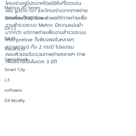
โครงร่างภูมิประเทศโดยใช้สิ่งที่โดดเด่น 
Matrice 30 Series
เช่น รูปร่าง เงา และโครงร่างจากภาพถ่าย 
แทนที่จะเป็นจุดร่วม ส่งผลให้ภาพถ่ายเพื่อ
Zenmuse H30 Series
งานสำรวจระบบ Metric มีความแม่นยำ
DJI L2
มากกว่า แต่ภาพถ่ายเพื่องานสำรวจระบบ 
DJI P1
Interpretive ก็เพียงพอในหลายๆ 
สถานการณ์ ทั้ง 2 กรณี โปรแกรม
โดรนสำรวจ
คอมพิวเตอร์จะรวมภาพถ่ายหลายๆ ภาพ 
SenseHawk
เพื่อสร้างเป็นโมเดล 3 มิติ
Smart City
L3
software
DJI Modify