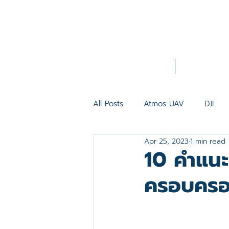
Home
About Us
All Posts
Atmos UAV
DJI
Apr 25, 2023
1 min read
VTOL FIXED WING
INSEE
10 คำแนะน
ครอบครอ
Matrice 350 RTK
DJI Pilot 
Zenmuse H30 Series
DJI L