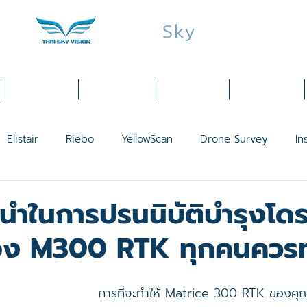
Thai
Sky
Vision
Services
Products
Industries
Training
Elistair
Riebo
YellowScan
Drone Survey
In
LiDAR
Public Safety
Mavic 3 Thermal
Matric
ำในการปรนนิบัติบำรุงโดรนท
ง M300 RTK ทุกคนควร
2
Mavic 3 Enterprise
Mavic 3 Multispectral
Matri
การที่จะทำให้ Matrice 300 RTK ของคุ
2
DJI P1
โดรนสำรวจ
SenseHawk
Smart City