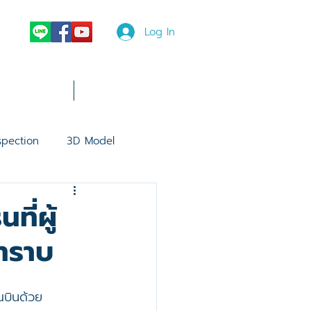
Log In
News
More
spection
3D Model
e 30 Thermal
DJI Dock 2
ี่ผู้
ทราบ
ce 30 Series
ณบินด้วย
L3
software