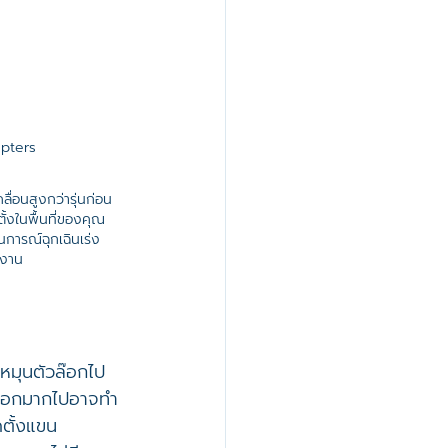
apters
ื่อนสูงกว่ารุ่นก่อน
ตั้งในพื้นที่ของคุณ
การณ์ฉุกเฉินเร่ง
้งาน
หมุนตัวล๊อกไป
วล๊อกมากไปอาจทำ
ดตั้งแขน