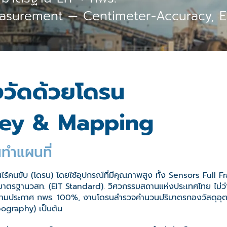
surement — Centimeter-Accuracy, EI
งวัดด้วยโดรน
vey & Mapping
ทำแผนที่
นไร้คนขับ (โดรน) โดยใช้อุปกรณ์ที่มีคุณภาพสูง ทั้ง Sensors Ful
มมาตรฐานวสท. (EIT Standard). วิศวกรรมสถานแห่งประเทศไทย ไม่ว
ตามประกาศ กพร. 100%, งานโดรนสำรวจคำนวนปริมาตรกองวัสดุอุต
pography) เป็นต้น