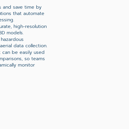
ts and save time by
utions that automate
essing.
urate, high-resolution
 3D models.
n hazardous
erial data collection.
t can be easily used
omparisons, so teams
mically monitor