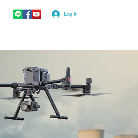
Log In
News
More