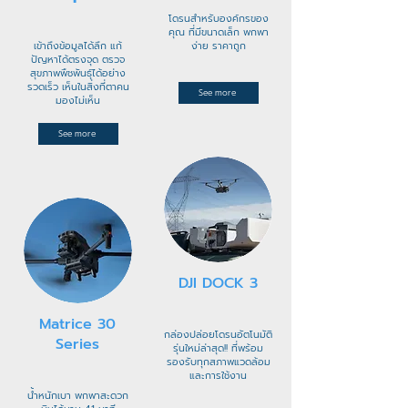
โดรนสำหรับองค์กรของ
คุณ ที่มีขนาดเล็ก พกพา
เข้าถึงข้อมูลได้ลึก แก้
ง่าย ราคาถูก
ปัญหาได้ตรงจุด ตรวจ
สุขภาพพืชพันธุ์ได้อย่าง
รวดเร็ว เห็นในสิ่งที่ตาคน
See more
มองไม่เห็น
See more
DJI DOCK 3
Matrice 30
กล่องปล่อยโดรนอัตโนมัติ
Series
รุ่นใหม่ล่าสุด!! ที่พร้อม
รองรับทุกสภาพแวดล้อม
และการใช้งาน
น้ำหนักเบา พกพาสะดวก