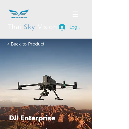
Thai
Sky
Vision
Log In
< Back to Product
DJI Enterprise