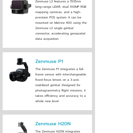
Zenmuse L3 features a 1535nm
long-range LiDAR, dual 100MP RGB
mapping cameras, and a high-
precision POS system. It can be
mounted on Matrice 400 using the
Zenmuse L3 single gimbal
connector, accelerating geospatial
data acquisition.
Zenmuse P1
The Zenmuse P1 integrates a full-
frame sensor with interchangeable
fixed-focus lenses on a 3-axis
stabilized gimbal. Designed for
photogrammetry flight missions, it
takes efficiency and accuracy to a
whole new level.
Zenmuse H20N
The Zenmuse H20N integrates