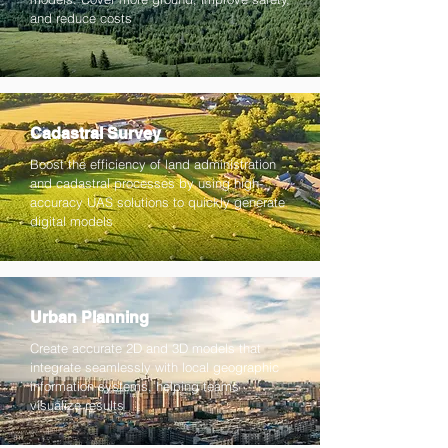
and reduce costs
Cadastral Survey
Boost the efficiency of land administration
and cadastral processes by using high-
accuracy UAS solutions to quickly generate
digital models
Urban Planning
Create accurate 2D and 3D models that
integrate seamlessly with local geographic
information systems, helping teams
visualize results