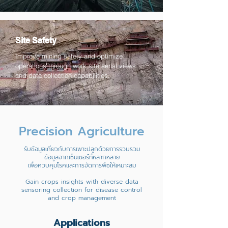
Site Safety
Improve mining safety and optimize
operations through work site aerial views
and data collection capabilities.
Precision Agriculture
รับข้อมูลเกี่ยวกับการเพาะปลูกด้วยการรวบรวม
ข้อมูลจากเซ็นเซอร์ที่หลากหลาย
เพื่อควบคุมโรคและการจัดการพืชให้เหมาะสม
Gain crops insights with diverse data
sensoring collection for disease control
and crop management
Applications