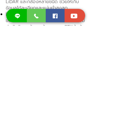
LiDAR และกล้องหลายชนิด ช่วยให้เก็บ
ข้อมูลได้ละเอียดและแม่นยำสูงสุด
DJI Mavic 3 Enterprise Series ซึ่งมี
ขนาดกะทัดรัด แต่สามารถทำงานได้อย่างมี
ประสิทธิภาพด้วย กล้องซูมและ RTK ในตัว
DJI Zenmuse L2 เซนเซอร์ LiDAR รุ่น
ล่าสุดที่ช่วยให้เก็บข้อมูล 3D ได้รวดเร็วและ
แม่นยำ
ด้วยโดรนสำรวจ DJI Enterprise คุณ
สามารถสำรวจพื้นที่ขนาดใหญ่ได้เร็วขึ้น ลด
ข้อผิดพลาดของมนุษย์ และสร้างแบบ
จำลอง 3D ที่แม่นยำสำหรับอุตสาหกรรม
ก่อสร้าง, ผังเมือง, เหมืองแร่,
เกษตรกรรม และอีกมากมาย หากคุณ
ต้องการโดรนที่ช่วยให้การทำแผนที่เป็น
เรื่องง่าย แม่นยำ และคุ้มค่ากว่าเดิม ติดต่อ
เราเพื่อขอคำแนะนำเกี่ยวกับรุ่นที่เหมาะกับ
งานของคุณ!