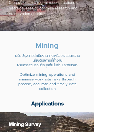
Create accurate digital reconstructions of
historical sites to optimize research and
preservation efforts.
Mining
ปรับปรุงการดำเนินงานทางเหมืองและลดความ
เสี่ยงในสถานที่ทำงาน
ผ่านการรวบรวมข้อมูลที่แม่นยำ และทันเวลา
Optimize mining operations and
minimize work site risks through
precise, accurate and timely data
collection
Applications
Mining Survey