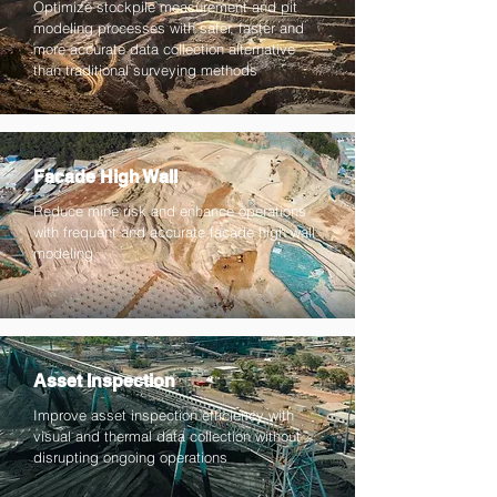
Optimize stockpile measurement and pit
modeling processes with safer, faster and
more accurate data collection alternative
than traditional surveying methods
Facade High Wall
Reduce mine risk and enhance operations
with frequent and accurate facade high wall
modeling
Asset Inspection
Improve asset inspection efficiency with
visual and thermal data collection without
disrupting ongoing operations