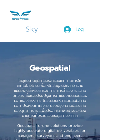
Thai
Sky
Vision
Log In
Geospatial
โซลูชันด้านภูมิศาสตร์สารสนเทศ คือการใช้
เทคโนโลยีโดรนเพื่อให้ได้ข้อมูลดิจิทัลที่มีความ
แม่นยำสูงสำหรับการจัดการ การสำรวจ และด้าน
วิศวกร ซึ่งช่วยปรับปรุงการดำเนินงานตลอดระยะ
เวลาของโครงการ โดรนช่วยให้การตัดสินใจที่ทัน
เวลา ประหยัดค่าใช้จ่าย ปรับปรุงความปลอดภัย
ของบุคลากร และเพิ่มประสิทธิภาพอย่างต่อเนื่อง
ผ่านการเก็บรวบรวมข้อมูลทางอากาศ
Geospatial drone solutions provide
highly accurate digital deliverables for
managers, surveyors and engineers,