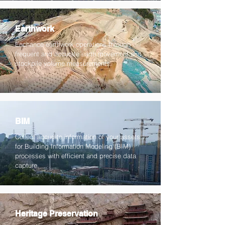
Earthwork
Enchance earthwork operations through
frequent and accurate earth movement and
stockpile volume measurements.
BIM
Collect accurate information of your assets
for Building Information Modeling (BIM)
processes with efficient and precise data
capture.
Heritage Preservation