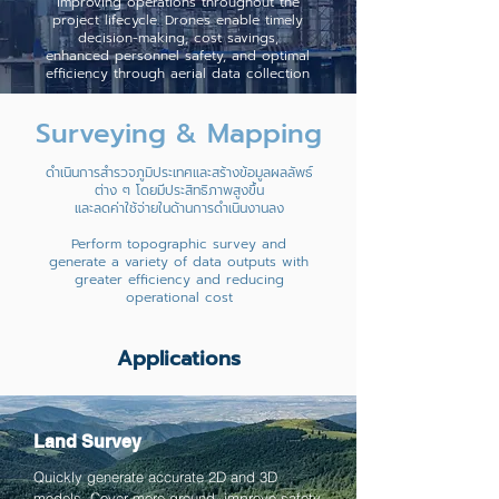
improving operations throughout the
project lifecycle. Drones enable timely
decision-making, cost savings,
enhanced personnel safety, and optimal
efficiency through aerial data collection
Surveying & Mapping
ดำเนินการสำรวจภูมิประเทศและสร้างข้อมูลผลลัพธ์
ต่าง ๆ โดยมีประสิทธิภาพสูงขึ้น
และลดค่าใช้จ่ายในด้านการดำเนินงานลง
Perform topographic survey and
generate a variety of data outputs with
greater efficiency and reducing
operational cost
Applications
Land Survey
Quickly generate accurate 2D and 3D
models. Cover more ground, improve safety,