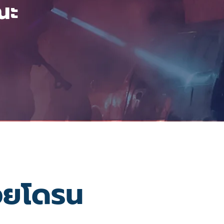
ณะ
้วยโดรน