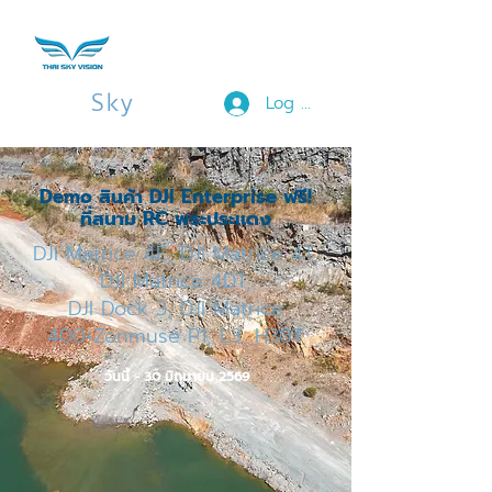
Thai
Sky
Vision
Log In
Demo สินค้า DJI Enterprise ฟรี!
ที่สนาม RC พระประแดง
DJI Matrice 4E, DJI Matrice 4T,
DJI Matrice 4DT,
DJI Dock 3, DJI Matrice
400+Zenmuse P1, L3, H30T
วันนี้ - 30 มิถุนายน 2569