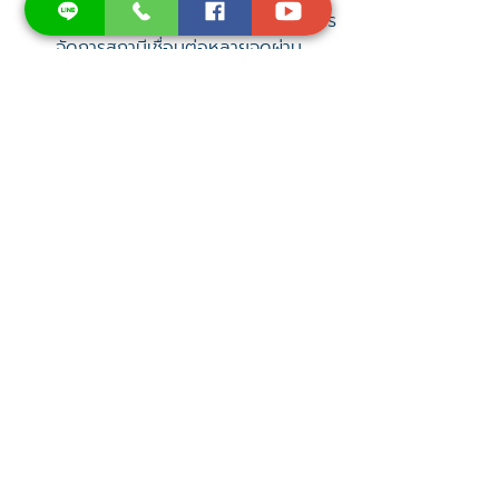
งานของเจ้าหน้าที่ตรวจสอบ พร้อมการ
จัดการสถานีเชื่อมต่อหลายจุดผ่าน
ระบบศูนย์กลางที่ใช้งานง่าย
ภารกิจที่กำหนดไว้ล่วงหน้าช่วยให้
กระบวนการตั้งแต่การบินไปจนถึงการ
ส่งข้อมูลเป็นไปโดยอัตโนมัติ
ออกแบบให้ทำงานได้ในสภาพอากาศที่
เลวร้าย เช่น อากาศหนาวจัด ร้อนจัด 
ลมแรง ฝน และฝุ่น เพื่อให้การตรวจ
สอบเสร็จตรงเวลาและได้มาตรฐาน
คุณภาพ
DJI Dock 2
 และ 
Matrice 3TD
 เป็นโซลูชัน
ที่เหมาะสมสำหรับการตรวจสอบที่ต้องการ
ความแม่นยำ ความรวดเร็ว และความ
ทนทานในทุกสภาพแวดล้อม!