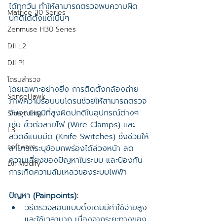
ได้ทุกวัน ทำให้สามารถตรวจพบความผิด
Matrice 30 Series
ปกติได้ตั้งแต่เนิ่นๆ
Zenmuse H30 Series
DJI L2
DJI P1
โดรนสำรวจ
โดยเฉพาะอย่างยิ่ง การติดตั้งกล้องถ่าย
SenseHawk
ภาพความร้อนบนโดรนช่วยให้สามารถตรวจ
จับอุณหภูมิที่สูงผิดปกติในอุปกรณ์ต่างๆ 
Smart City
เช่น ขั้วต่อสายไฟ (Wire Clamps) และ
L3
สวิตช์แบบมีด (Knife Switches) ซึ่งช่วยให้
software
สามารถระบุข้อบกพร่องได้ล่วงหน้า ลด
ความเสี่ยงของปัญหาในระบบ และป้องกัน
DJI Modify
การเกิดความล้มเหลวของระบบไฟฟ้า
ปัญหา (Painpoints):
วิธีตรวจสอบแบบดั้งเดิมมีค่าใช้จ่ายสูง
และใช้เวลามาก เนื่องจากระยะทางของ