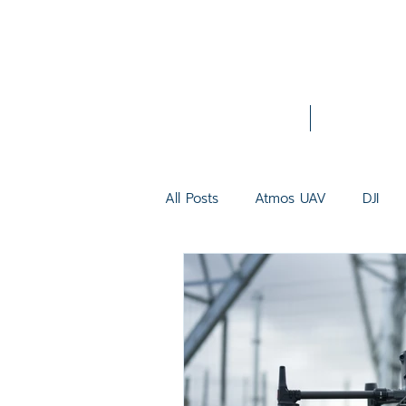
Home
About Us
All Posts
Atmos UAV
DJI
Inspection
3D Model
Mavic 3 Thermal
Matrice 