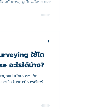
่อป้องกันการสูญเสียพลังงานและ
rveying ใช้โด
se อะไรได้บ้าง?
้อมูลแม่นยำและติดแท็ก
รวดเร็ว ในขณะที่ซอฟต์แวร์