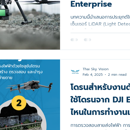
Enterprise
 Multispectral
Matrice 30 Series
Zenmuse H30 Serie
บทความนี้นำเสนอการประยุกต์ใ
เซ็นเซอร์ LiDAR (Light Detect
จ
SenseHawk
Smart City
L3
software
สำรวจพื้นที่ถนน...
Thai Sky Vision
Feb 4, 2025
2 min read
โดรนสำหรับงานด้
ใช้โดรนจาก DJI E
ไหนในการทำงานแ
บ้าง?
การตรวจสอบสายส่งไฟฟ้า กา