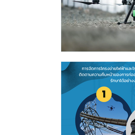
Mavic 3 Enterprise
Mavic 3
DJI L2
DJI P1
โดรนสำรว
DJI Modify