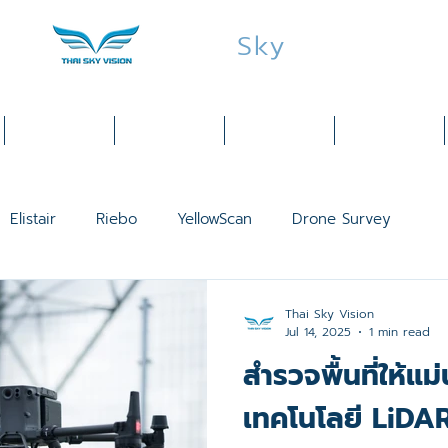
Thai
Sky
Vision
Services
Products
Industries
Training
Elistair
Riebo
YellowScan
Drone Survey
VTOL FIXED WING
INSEE
LiDAR
Public Safety
Thai Sky Vision
Jul 14, 2025
1 min read
สำรวจพื้นที่ให้แม่
30 Thermal
DJI Dock 2
Matrice 350 RTK
DJI Pilot 
เทคโนโลยี LiDAR