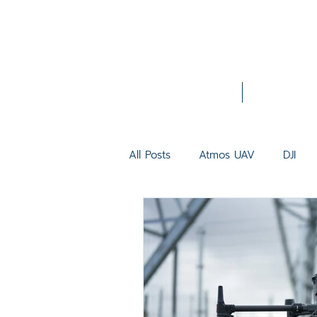
Home
About Us
All Posts
Atmos UAV
DJI
Inspection
3D Model
Mavic 3 Thermal
Matrice 