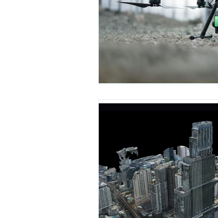
Mavic 3 Enterprise
Mavic 3
DJI L2
DJI P1
โดรนสำรว
DJI Modify