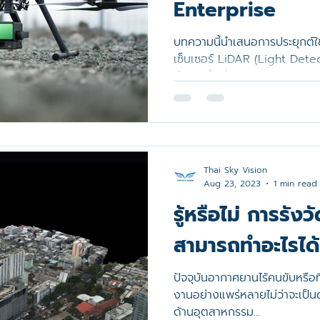
Enterprise
 Multispectral
Matrice 30 Series
Zenmuse H30 Serie
บทความนี้นำเสนอการประยุกต์ใ
เซ็นเซอร์ LiDAR (Light Detect
จ
SenseHawk
Smart City
L3
software
สำรวจพื้นที่ถนน...
Thai Sky Vision
Aug 23, 2023
1 min read
รู้หรือไม่ การรัง
สามารถทำอะไรได้
ปัจจุบันอากาศยานไร้คนขับหรือที
งานอย่างแพร่หลายไม่ว่าจะเป็
ด้านอุตสาหกรรม...