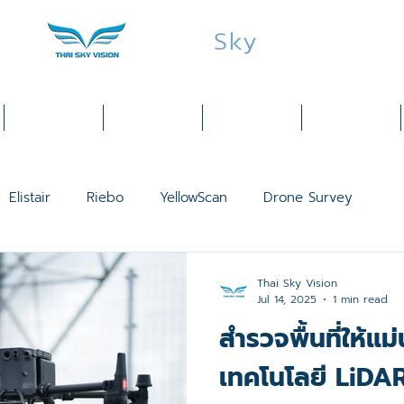
Thai
Sky
Vision
Services
Products
Industries
Training
Elistair
Riebo
YellowScan
Drone Survey
VTOL FIXED WING
INSEE
LiDAR
Public Safety
Thai Sky Vision
Jul 14, 2025
1 min read
สำรวจพื้นที่ให้แม่
30 Thermal
DJI Dock 2
Matrice 350 RTK
DJI Pilot 
เทคโนโลยี LiDAR