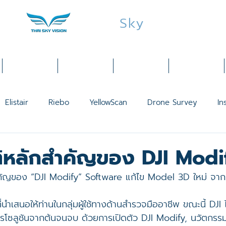
Thai
Sky
Vision
Services
Products
Industries
Training
Elistair
Riebo
YellowScan
Drone Survey
In
LiDAR
Public Safety
Mavic 3 Thermal
Matric
ิหลักสำคัญของ DJI Modi
สำคัญของ “DJI Modify” Software แก้ไข Model 3D ใหม่ จาก
2
Mavic 3 Enterprise
Mavic 3 Multispectral
Matri
นำเสนอให้ท่านในกลุ่มผู้ใช้ทางด้านสำรวจมืออาชีพ ขณะนี้ DJI ได
ารโซลูชันจากต้นจนจบ ด้วยการเปิดตัว DJI Modify, นวัตกรรมล
2
DJI P1
โดรนสำรวจ
SenseHawk
Smart City